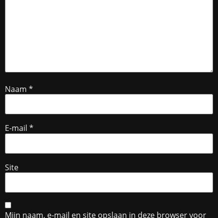
Naam
*
E-mail
*
Site
Mijn naam, e-mail en site opslaan in deze browser voor