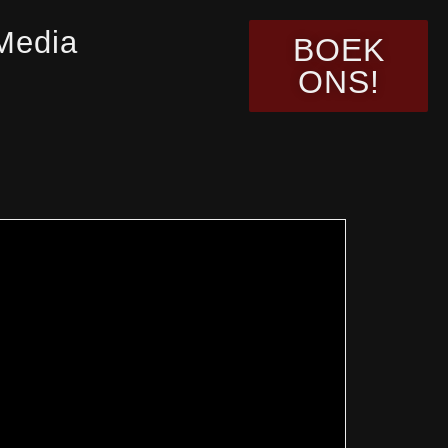
Media
BOEK
ONS!