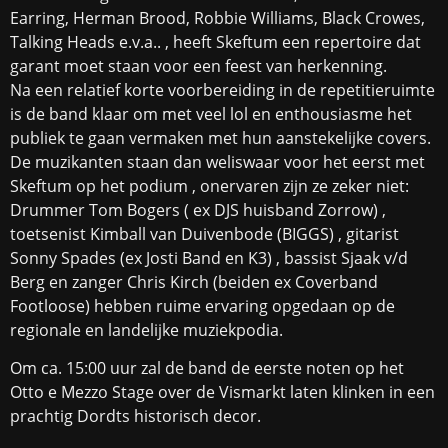
Earring, Herman Brood, Robbie Williams, Black Crowes,
Talking Heads e.v.a.. , heeft Skeftum een repertoire dat
garant moet staan voor een feest van herkenning.
Na een relatief korte voorbereiding in de repetitieruimte
is de band klaar om met veel lol en enthousiasme het
publiek te gaan vermaken met hun aanstekelijke covers.
De muzikanten staan dan weliswaar voor het eerst met
Skeftum op het podium , onervaren zijn ze zeker niet:
Drummer Tom Bogers ( ex DJS huisband Zorrow) ,
toetsenist Kimball van Duivenbode (BIGGS) , gitarist
Sonny Spades (ex Josti Band en K3) , bassist Sjaak v/d
Berg en zanger Chris Kirch (beiden ex Coverband
Footloose) hebben ruime ervaring opgedaan op de
regionale en landelijke muziekpodia.
Om ca. 15:00 uur zal de band de eerste noten op het
Otto e Mezzo Stage over de Vismarkt laten klinken in een
prachtig Dordts historisch decor.