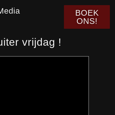
Media
BOEK
ONS!
ter vrijdag !